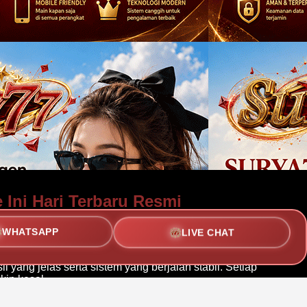
 Ini Hari Terbaru Resmi
ena aksesnya cepat, tampilan mudah dipahami, dan
WHATSAPP
LIVE CHAT
ang jelas serta sistem yang berjalan stabil. Setiap
kin kesal.
ari proses login, deposit, penarikan saldo, sampai