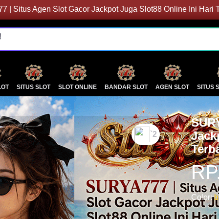
| Situs Agen Slot Gacor Jackpot Juga Slot88 Online Ini Hari 
!
 juga!
LOT
SITUS SLOT
SLOT ONLINE
BANDAR SLOT
AGEN SLOT
SITUS 
SURY
Jack
`2
Terb
RP
Color:
b