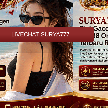
+
LIVECHAT SURYA777