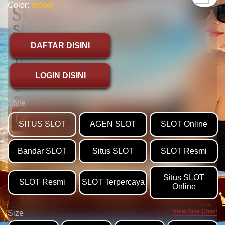
Color:
brown
DAFTAR DISINI
LOGIN DISINI
Style
SITUS SLOT
AGEN SLOT
SLOT Online
Bandar SLOT
Situs SLOT
SLOT Resmi
Situs SLOT
SLOT Resmi
SLOT Terpercaya
Online
View Size Chart
Size