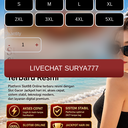
S
M
L
XL
2XL
3XL
4XL
5XL
Quantity
-
+
LIVECHAT SURYA777