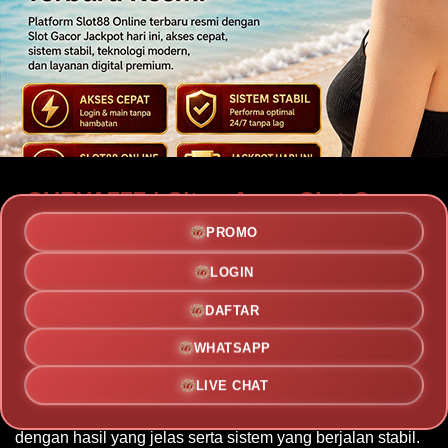
SURYA777 | Situs Agen Slot Gacor
Jackpot Juga Slot88 Online Ini Hari
PROMO
Terbaru Resmi
LOGIN
SURYA777
hadir sebagai alternatif situs resmi permainan
DAFTAR
slot digital terpercaya 2026 yang cukup banyak dicari
karena aksesnya cepat, tampilan mudah dipahami, dan
nggak bikin ribet saat pemain ingin segera login untuk
WHATSAPP
memasang slot pilihan.
LIVE CHAT
Sebagai platform permainan slot digital yang lengkap,
SURYA777 menyediakan berbagai pasaran populer
dengan hasil yang jelas serta sistem yang berjalan stabil.