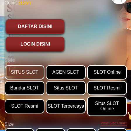
Color:
brown
DAFTAR DISINI
LOGIN DISINI
Style
SITUS SLOT
AGEN SLOT
SLOT Online
Bandar SLOT
Situs SLOT
SLOT Resmi
Situs SLOT
SLOT Resmi
SLOT Terpercaya
Online
View Size Chart
Size