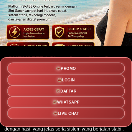
SURYA777 | Situs Agen Slot Gacor
Jackpot Juga Slot88 Online Ini Hari
PROMO
Terbaru Resmi
LOGIN
SURYA777
hadir sebagai alternatif situs resmi permainan
DAFTAR
slot digital terpercaya 2026 yang cukup banyak dicari
karena aksesnya cepat, tampilan mudah dipahami, dan
nggak bikin ribet saat pemain ingin segera login untuk
WHATSAPP
memasang slot pilihan.
LIVE CHAT
Sebagai platform permainan slot digital yang lengkap,
SURYA777 menyediakan berbagai pasaran populer
dengan hasil yang jelas serta sistem yang berjalan stabil.