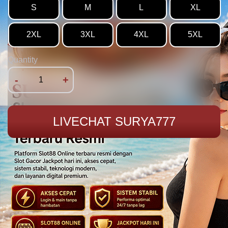
S
M
L
XL
2XL
3XL
4XL
5XL
Quantity
-
+
LIVECHAT SURYA777