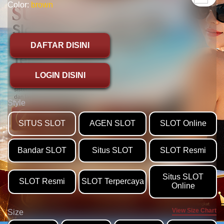
Color:
brown
DAFTAR DISINI
LOGIN DISINI
Style
SITUS SLOT
AGEN SLOT
SLOT Online
Bandar SLOT
Situs SLOT
SLOT Resmi
Situs SLOT
SLOT Resmi
SLOT Terpercaya
Online
View Size Chart
Size