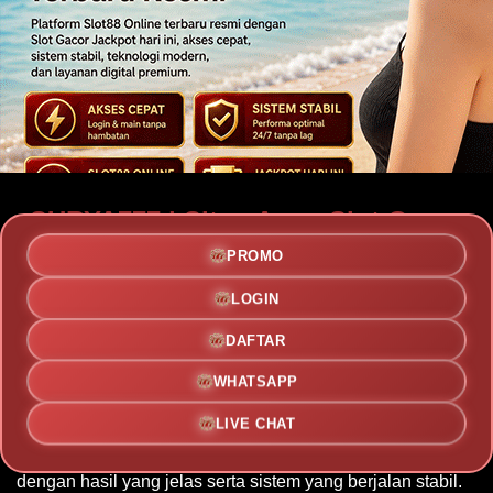
SURYA777 | Situs Agen Slot Gacor
Jackpot Juga Slot88 Online Ini Hari
PROMO
Terbaru Resmi
LOGIN
SURYA777
hadir sebagai alternatif situs resmi permainan
DAFTAR
slot digital terpercaya 2026 yang cukup banyak dicari
karena aksesnya cepat, tampilan mudah dipahami, dan
nggak bikin ribet saat pemain ingin segera login untuk
WHATSAPP
memasang slot pilihan.
LIVE CHAT
Sebagai platform permainan slot digital yang lengkap,
SURYA777 menyediakan berbagai pasaran populer
dengan hasil yang jelas serta sistem yang berjalan stabil.