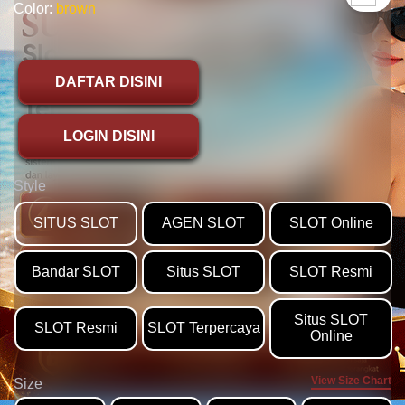
Color:
brown
DAFTAR DISINI
LOGIN DISINI
Style
SITUS SLOT
AGEN SLOT
SLOT Online
Bandar SLOT
Situs SLOT
SLOT Resmi
Situs SLOT
SLOT Resmi
SLOT Terpercaya
Online
View Size Chart
Size