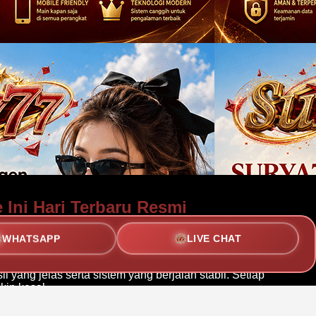
 Ini Hari Terbaru Resmi
ena aksesnya cepat, tampilan mudah dipahami, dan
WHATSAPP
LIVE CHAT
ang jelas serta sistem yang berjalan stabil. Setiap
kin kesal.
ari proses login, deposit, penarikan saldo, sampai