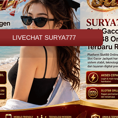
+
LIVECHAT SURYA777