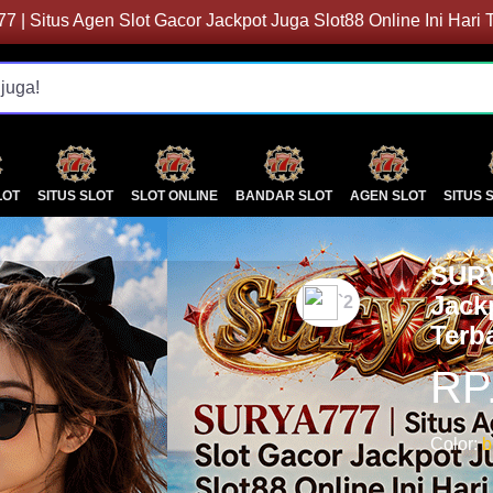
| Situs Agen Slot Gacor Jackpot Juga Slot88 Online Ini Hari 
!
 juga!
LOT
SITUS SLOT
SLOT ONLINE
BANDAR SLOT
AGEN SLOT
SITUS 
SURY
Jack
`2
Terb
RP
Color:
b