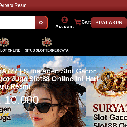
Terbaru Resmi
Cart
BUAT AKUN
Account
SLOT ONLINE
SITUS SLOT TERPERCAYA
A777 | Situs Agen Slot Gacor
pot Juga Slot88 Online Ini Hari
aru Resmi
. 10.000
rown