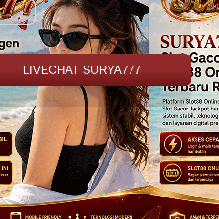
+
LIVECHAT SURYA777