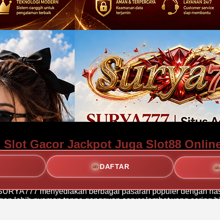
Slot Gacor Jackpot Juga Slot88 Online
inan slot digital terpercaya 2026 yang cukup banyak dicari kar
DAFTAR
 memasang slot pilihan.
 SURYA777 menyediakan berbagai pasaran populer dengan hasil y
gan lebih nyaman tanpa gangguan server lambat yang sering bi
bagai perslott, baik lewat smartphone maupun desktop. Mulai d