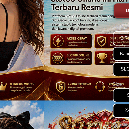
D
Style
SIT
Ban
SLO
Size
2
Quantit