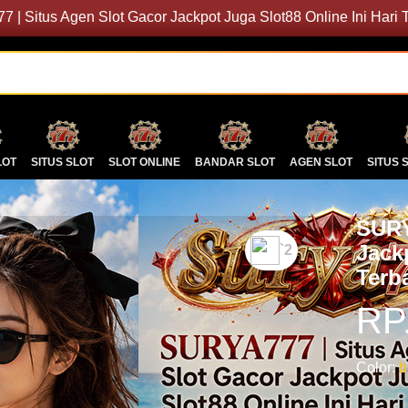
| Situs Agen Slot Gacor Jackpot Juga Slot88 Online Ini Hari 
LOT
SITUS SLOT
SLOT ONLINE
BANDAR SLOT
AGEN SLOT
SITUS 
SURY
Jack
`2
Terb
RP
Color:
b