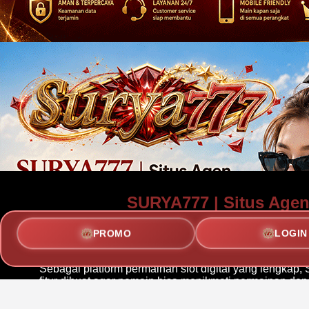
SURYA777 | Situs Agen 
SURYA777
hadir sebagai alternatif situs resmi perma
PROMO
LOGIN
nggak bikin ribet saat pemain ingin segera login untuk
Sebagai platform permainan slot digital yang lengkap,
fitur dibuat agar pemain bisa menikmati permainan den
Link situs
SURYA 777
juga sudah disesuaikan untuk ber