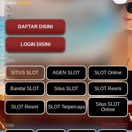
Color:
brown
DAFTAR DISINI
LOGIN DISINI
Style
SITUS SLOT
AGEN SLOT
SLOT Online
Bandar SLOT
Situs SLOT
SLOT Resmi
Situs SLOT
SLOT Resmi
SLOT Terpercaya
Online
View Size Chart
Size