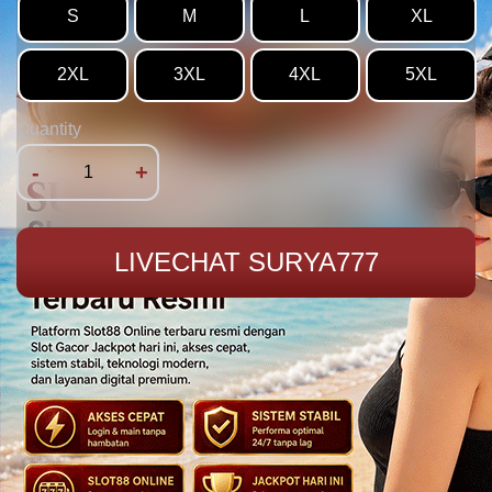
S
M
L
XL
2XL
3XL
4XL
5XL
Quantity
-
+
LIVECHAT SURYA777