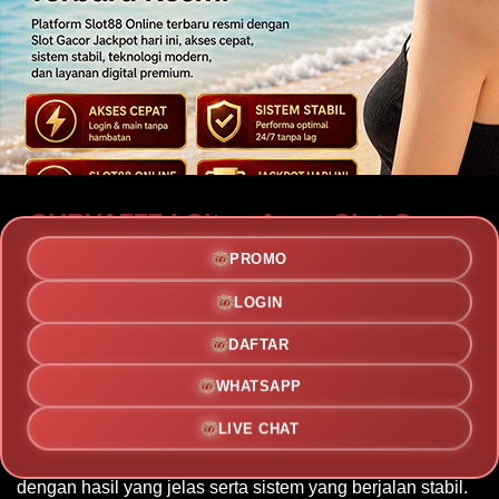
SURYA777 | Situs Agen Slot Gacor
Jackpot Juga Slot88 Online Ini Hari
PROMO
Terbaru Resmi
LOGIN
SURYA777
hadir sebagai alternatif situs resmi permainan
DAFTAR
slot digital terpercaya 2026 yang cukup banyak dicari
karena aksesnya cepat, tampilan mudah dipahami, dan
nggak bikin ribet saat pemain ingin segera login untuk
WHATSAPP
memasang slot pilihan.
LIVE CHAT
Sebagai platform permainan slot digital yang lengkap,
SURYA777 menyediakan berbagai pasaran populer
dengan hasil yang jelas serta sistem yang berjalan stabil.