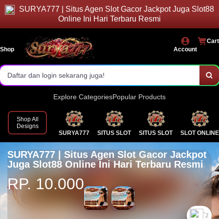
SURYA777 | Situs Agen Slot Gacor Jackpot Juga Slot88
Akses login cepat dan stabil.
Online Ini Hari Terbaru Resmi
Pasaran lengkap & result resmi.
Cart
Shop
Account
Bonus menarik setiap hari!
Daftar dan login sekarang juga!
Explore Categories
Popular Products
Shop All
Designs
SURYA777
SITUS SLOT
SITUS SLOT
SLOT ONLINE
SURYA777 | Situs Agen Slot Gacor Jackpot
Juga Slot88 Online Ini Hari Terbaru Resmi
RP. 10.000
`2