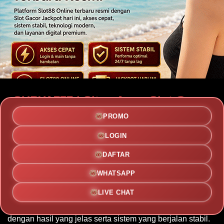
SURYA777 | Situs Agen Slot Gacor
Jackpot Juga Slot88 Online Ini Hari
PROMO
Terbaru Resmi
LOGIN
SURYA777
hadir sebagai alternatif situs resmi permainan
DAFTAR
slot digital terpercaya 2026 yang cukup banyak dicari
karena aksesnya cepat, tampilan mudah dipahami, dan
nggak bikin ribet saat pemain ingin segera login untuk
WHATSAPP
memasang slot pilihan.
LIVE CHAT
Sebagai platform permainan slot digital yang lengkap,
SURYA777 menyediakan berbagai pasaran populer
dengan hasil yang jelas serta sistem yang berjalan stabil.