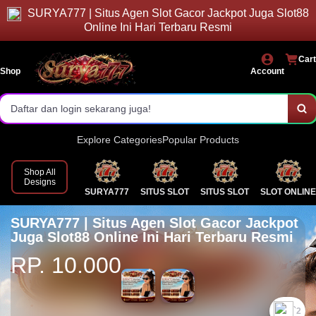
SURYA777 | Situs Agen Slot Gacor Jackpot Juga Slot88
Akses login cepat dan stabil.
Online Ini Hari Terbaru Resmi
Pasaran lengkap & result resmi.
Cart
Shop
Account
Bonus menarik setiap hari!
Daftar dan login sekarang juga!
Explore Categories
Popular Products
Shop All
Designs
SURYA777
SITUS SLOT
SITUS SLOT
SLOT ONLINE
SURYA777 | Situs Agen Slot Gacor Jackpot
Juga Slot88 Online Ini Hari Terbaru Resmi
RP. 10.000
`2