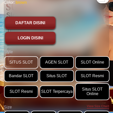
Color:
brown
DAFTAR DISINI
LOGIN DISINI
Style
SITUS SLOT
AGEN SLOT
SLOT Online
Bandar SLOT
Situs SLOT
SLOT Resmi
Situs SLOT
SLOT Resmi
SLOT Terpercaya
Online
View Size Chart
Size