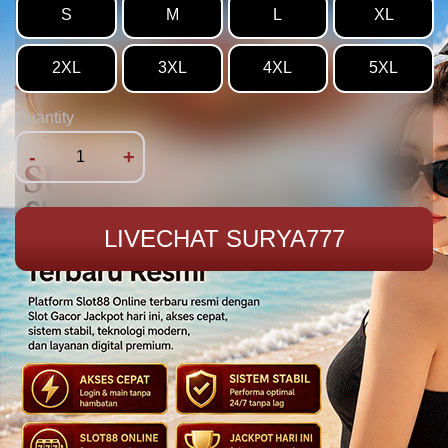
S
M
L
XL
2XL
3XL
4XL
5XL
Quantity
-
+
LIVECHAT SURYA777