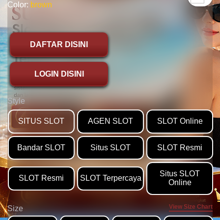
Color:
brown
DAFTAR DISINI
LOGIN DISINI
Style
SITUS SLOT
AGEN SLOT
SLOT Online
Bandar SLOT
Situs SLOT
SLOT Resmi
Situs SLOT
SLOT Resmi
SLOT Terpercaya
Online
View Size Chart
Size