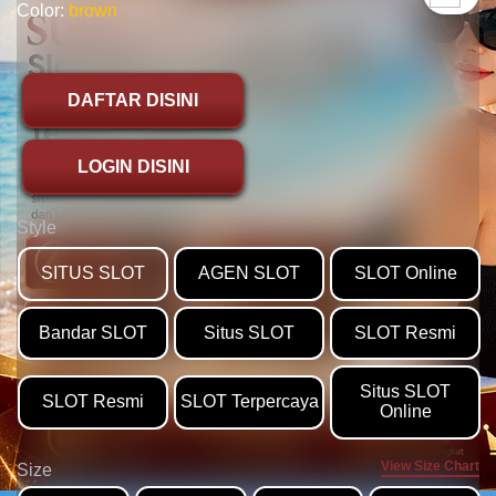
Color:
brown
DAFTAR DISINI
LOGIN DISINI
Style
SITUS SLOT
AGEN SLOT
SLOT Online
Bandar SLOT
Situs SLOT
SLOT Resmi
Situs SLOT
SLOT Resmi
SLOT Terpercaya
Online
View Size Chart
Size