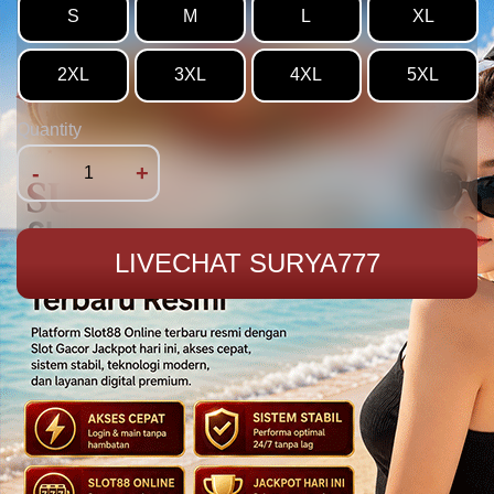
S
M
L
XL
2XL
3XL
4XL
5XL
Quantity
-
+
LIVECHAT SURYA777