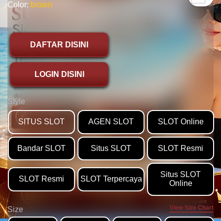
Color:
brown
DAFTAR DISINI
LOGIN DISINI
Style
SITUS SLOT
AGEN SLOT
SLOT Online
Bandar SLOT
Situs SLOT
SLOT Resmi
Situs SLOT
SLOT Resmi
SLOT Terpercaya
Online
View Size Chart
Size