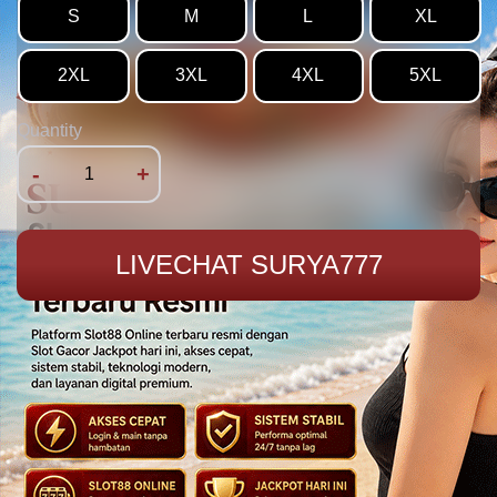
S
M
L
XL
2XL
3XL
4XL
5XL
Quantity
-
+
LIVECHAT SURYA777