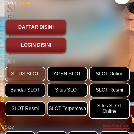
Color:
brown
DAFTAR DISINI
LOGIN DISINI
Style
SITUS SLOT
AGEN SLOT
SLOT Online
Bandar SLOT
Situs SLOT
SLOT Resmi
Situs SLOT
SLOT Resmi
SLOT Terpercaya
Online
View Size Chart
Size