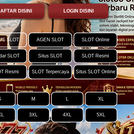
AFTAR DISINI
LOGIN DISINI
US SLOT
AGEN SLOT
SLOT Online
dar SLOT
Situs SLOT
SLOT Resmi
T Resmi
SLOT Terpercaya
Situs SLOT Online
View Size Chart
S
M
L
XL
XL
3XL
4XL
5XL
y