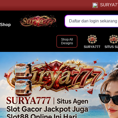
SURYA777 
Bonus menarik setiap hari
Daftar dan login sekarang
Shop
Shop All
Designs
SURYA777
SITUS S