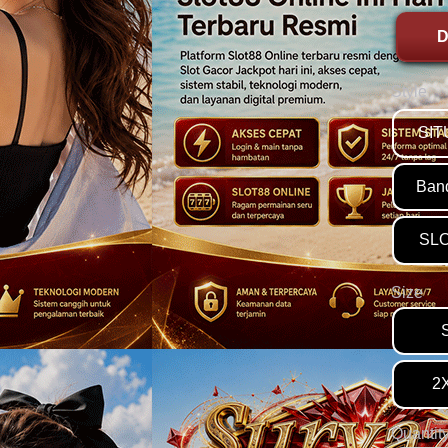
D
Style
SIT
Ban
SLO
Size
2
Quantit