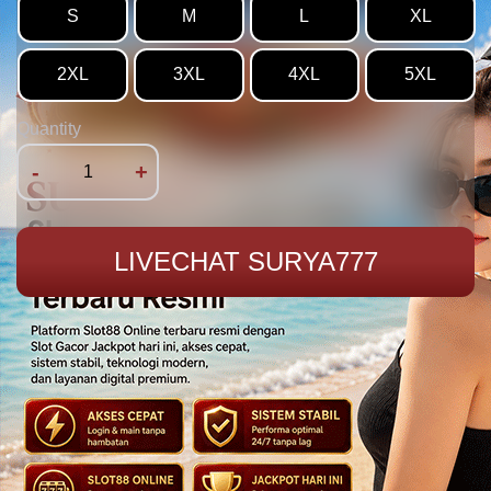
S
M
L
XL
2XL
3XL
4XL
5XL
Quantity
-
+
LIVECHAT SURYA777