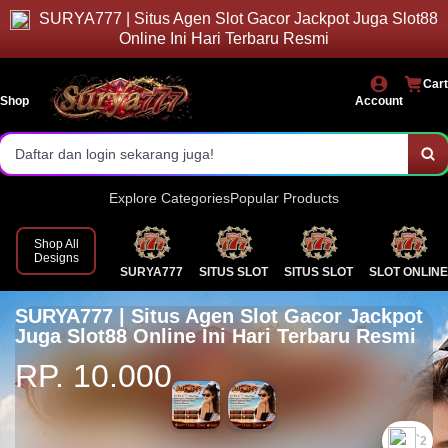
SURYA777 | Situs Agen Slot Gacor Jackpot Juga Slot88
Akses login cepat dan stabil.
Online Ini Hari Terbaru Resmi
Pasaran lengkap & result resmi.
Cart
Shop
Account
Bonus menarik setiap hari!
Daftar dan login sekarang juga!
Explore Categories
Popular Products
Shop All
Designs
SURYA777
SITUS SLOT
SITUS SLOT
SLOT ONLINE
SURYA777 | Situs Agen Slot Gacor Jackpot
Juga Slot88 Online Ini Hari Terbaru Resmi
RP. 10.000
`2