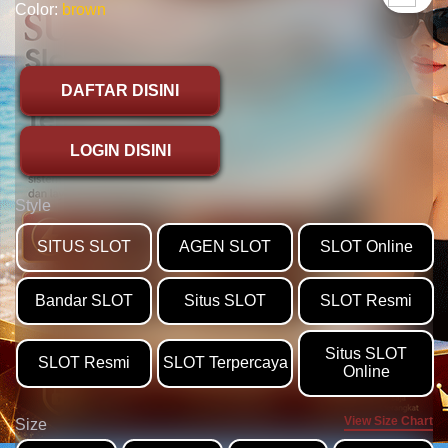
Color:
brown
DAFTAR DISINI
LOGIN DISINI
Style
SITUS SLOT
AGEN SLOT
SLOT Online
Bandar SLOT
Situs SLOT
SLOT Resmi
Situs SLOT
SLOT Resmi
SLOT Terpercaya
Online
View Size Chart
Size