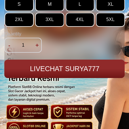
S
M
L
XL
2XL
3XL
4XL
5XL
Quantity
-
+
LIVECHAT SURYA777