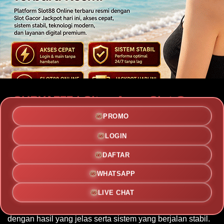
SURYA777 | Situs Agen Slot Gacor
Jackpot Juga Slot88 Online Ini Hari
PROMO
Terbaru Resmi
LOGIN
SURYA777
hadir sebagai alternatif situs resmi permainan
DAFTAR
slot digital terpercaya 2026 yang cukup banyak dicari
karena aksesnya cepat, tampilan mudah dipahami, dan
nggak bikin ribet saat pemain ingin segera login untuk
WHATSAPP
memasang slot pilihan.
LIVE CHAT
Sebagai platform permainan slot digital yang lengkap,
SURYA777 menyediakan berbagai pasaran populer
dengan hasil yang jelas serta sistem yang berjalan stabil.